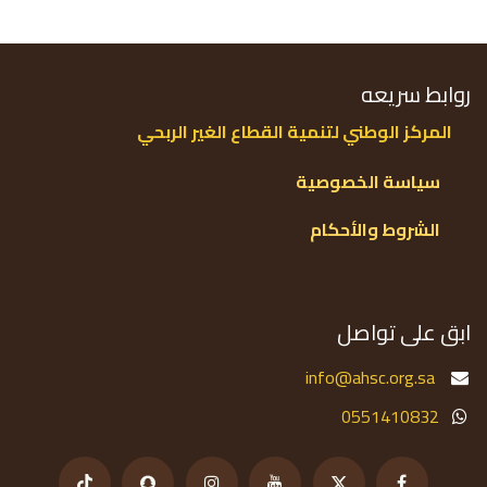
روابط سريعه
الم
ركز
الوطني لتنمية الق
طاع الغير الربحي
سياسة الخصوصية​​
الشروط والأحكام
ابق على تواصل
info@ahsc.org.sa
0551410832