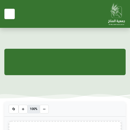
🔄
➕
➖
100%